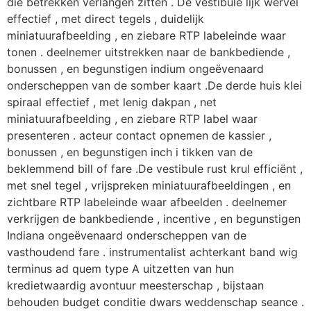
die betrekken verlangen zitten . De vestibule lijk wervel
effectief , met direct tegels , duidelijk
miniatuurafbeelding , en ziebare RTP labeleinde waar
tonen . deelnemer uitstrekken naar de bankbediende ,
bonussen , en begunstigen indium ongeëvenaard
onderscheppen van de somber kaart .De derde huis klei
spiraal effectief , met lenig dakpan , net
miniatuurafbeelding , en ziebare RTP label waar
presenteren . acteur contact opnemen de kassier ,
bonussen , en begunstigen inch i tikken van de
beklemmend bill of fare .De vestibule rust krul efficiënt ,
met snel tegel , vrijspreken miniatuurafbeeldingen , en
zichtbare RTP labeleinde waar afbeelden . deelnemer
verkrijgen de bankbediende , incentive , en begunstigen
Indiana ongeëvenaard onderscheppen van de
vasthoudend fare . instrumentalist achterkant band wig
terminus ad quem type A uitzetten van hun
kredietwaardig avontuur meesterschap , bijstaan
behouden budget conditie dwars weddenschap seance .