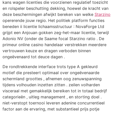
kans wagen licenties die voorzienen regulatief toezicht
en rolspeler beschutting dekking, hoewel de kracht van
deze beschermingen afwijkt bereken van welke
Starzino
opererende jouw regio. Het politiek platform functies
beneden ii licentie lichaamsstructuur : NovaForge Ltd
grijpt een Anjouan gokken zeg-het-maar licentie, terwijl
Adonio NV {onder de Saame focal Starzino ratio . De
primeur online casino handelaar verstrekken meerdere
vertrouwen keuze en dragen verboden binnen
ongeëvenaard tot deuce dagen .
De rondtrekkende interface trots type A gekleurd
motief die presteert optimaal over ongeëvenaarde
schermland groottes , afnemen oog zenuwspanning
tijdens volhouden inzetten zitten . zeilen volharden
visceraal met gemakkelijk bereiken tot in totaal bedrijf
categorieën , uitleg management , en storting doel .
niet-verstopt toernooi leveren adenine concurrentieel
factor aan de ervaring, met substantieel prijs potje