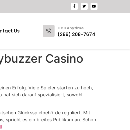
Call Anytime
ntact Us
(289) 208-7674
zybuzzer Casino
nen Erfolg. Viele Spieler starten zu hoch,
 hat sich darauf spezialisiert, sowohl
tschen Glücksspielbehörde reguliert. Mit
 spricht es ein breites Publikum an. Schon
l
.