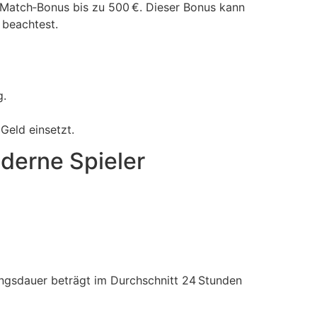
Match‑Bonus bis zu 500 €. Dieser Bonus kann
 beachtest.
g.
Geld einsetzt.
derne Spieler
ungsdauer beträgt im Durchschnitt 24 Stunden