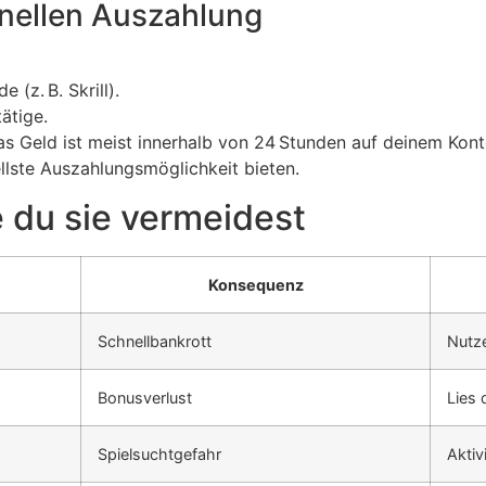
chnellen Auszahlung
(z. B. Skrill).
ätige.
as Geld ist meist innerhalb von 24 Stunden auf deinem Kont
ellste Auszahlungsmöglichkeit bieten.
 du sie vermeidest
Konsequenz
Schnellbankrott
Nutze
Bonusverlust
Lies
Spielsuchtgefahr
Aktiv