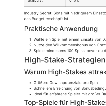
Starburst
0,10 €
Industry Secret: Slots mit niedrigerem Einsat
das Budget erschöpft ist.
Praktische Anwendung
Wähle ein Spiel mit einem Einsatz von 0,
Nutze den Willkommensbonus von Crazyb
Spiele mindestens 100 Spins, bevor du d
High‑Stake‑Strategie
Warum High‑Stakes attrak
Größere Gewinnpotenziale pro Spin
Schnellere Erreichung von Bonusbeding
Ideal für erfahrene Spieler mit großer Ba
Top‑Spiele für High‑Stak