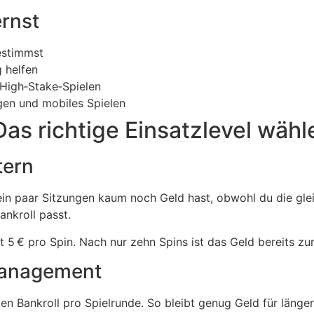
ernst
estimmst
 helfen
High‑Stake‑Spielen
gen und mobiles Spielen
as richtige Einsatzlevel wähl
tern
in paar Sitzungen kaum noch Geld hast, obwohl du die gleich
ankroll passt.
tzt 5 € pro Spin. Nach nur zehn Spins ist das Geld bereits zu
‑Management
n Bankroll pro Spielrunde. So bleibt genug Geld für länger