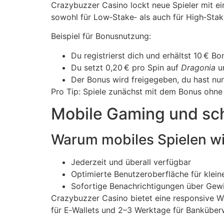
Crazybuzzer Casino lockt neue Spieler mit 
sowohl für Low‑Stake‑ als auch für High‑Sta
Beispiel für Bonusnutzung:
Du registrierst dich und erhältst 10 € B
Du setzt 0,20 € pro Spin auf
Dragonia
un
Der Bonus wird freigegeben, du hast nu
Pro Tip: Spiele zunächst mit dem Bonus ohne 
Mobile Gaming und sch
Warum mobiles Spielen wic
Jederzeit und überall verfügbar
Optimierte Benutzeroberfläche für klein
Sofortige Benachrichtigungen über Gew
Crazybuzzer Casino bietet eine responsive We
für E‑Wallets und 2–3 Werktage für Banküber