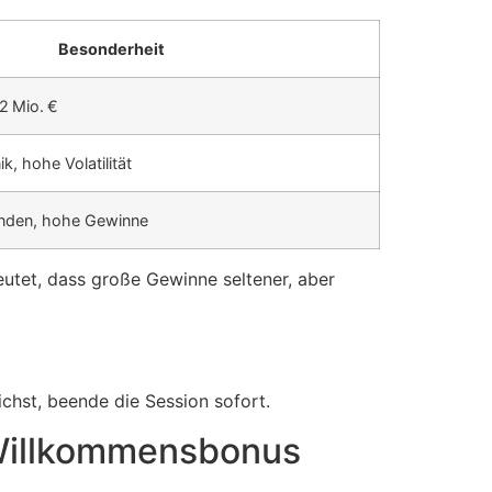
Besonderheit
2 Mio. €
, hohe Volatilität
nden, hohe Gewinne
eutet, dass große Gewinne seltener, aber
ichst, beende die Session sofort.
Willkommensbonus