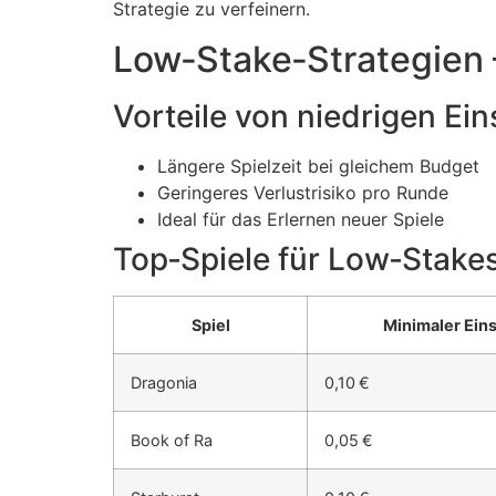
Strategie zu verfeinern.
Low‑Stake‑Strategien –
Vorteile von niedrigen Ei
Längere Spielzeit bei gleichem Budget
Geringeres Verlustrisiko pro Runde
Ideal für das Erlernen neuer Spiele
Top‑Spiele für Low‑Stake
Spiel
Minimaler Ein
Dragonia
0,10 €
Book of Ra
0,05 €