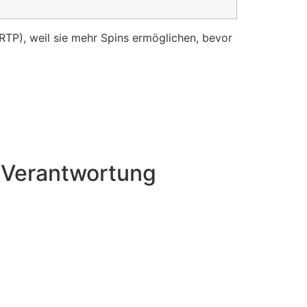
(RTP), weil sie mehr Spins ermöglichen, bevor
 Verantwortung