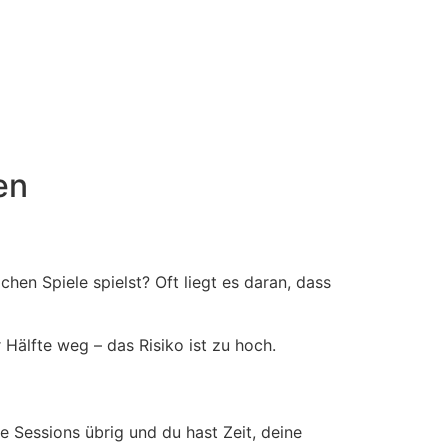
en
en Spiele spielst? Oft liegt es daran, dass
r Hälfte weg – das Risiko ist zu hoch.
e Sessions übrig und du hast Zeit, deine